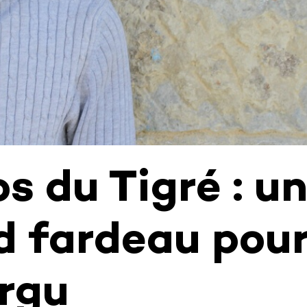
s du Tigré : u
d fardeau pou
rgu