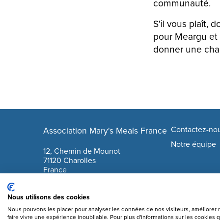
communauté.
S'il vous plaît,
pour Meargu et 
donner une chan
Footer navigation
Contactez-no
Association Mary's Meals France
company info
Notre équipe
12, Chemin de Mounot
71120 Charolles
France
06 17 79 59 61
Nous utilisons des cookies
info@marysmeals.fr
Nous pouvons les placer pour analyser les données de nos visiteurs, améliorer 
faire vivre une expérience inoubliable. Pour plus d'informations sur les cookies 