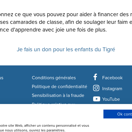
 donnez ce que vous pouvez pour aider à financer des r
ses camarades de classe, afin de soulager leur faim e
ce d'apprendre avec joie une fois de plus.
Je fais un don pour les enfants du Tigré
us
Conditions générales
Facebook
rmation
Politique de confidentialité
Instagram
Sensibilisation à la fraude
YouTube
Politique relative aux
cookies
LinkedIn
Ok cont
Gestion des cookies
S'abonner à la
notre site Web, afficher un contenu personnalisé et vous
que nous utilisons, ouvrez les paramètres.