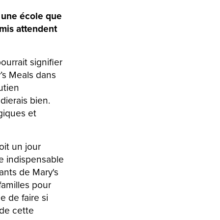
t une école que
amis attendent
rrait signifier
y’s Meals dans
utien
dierais bien.
giques et
it un jour
re indispensable
ants de Mary's
familles pour
e de faire si
de cette