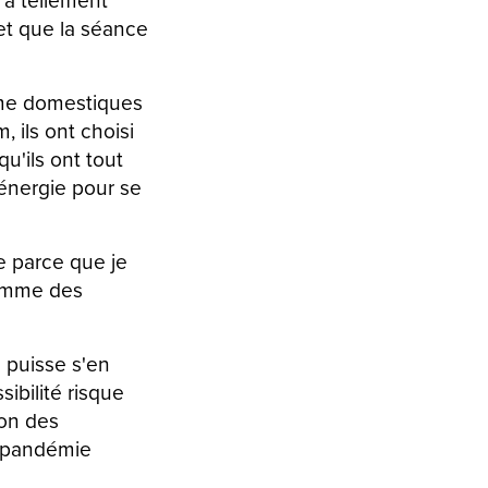
 et que la séance
omme domestiques
, ils ont choisi
u'ils ont tout
'énergie pour se
le parce que je
comme des
 puisse s'en
ibilité risque
son des
a pandémie