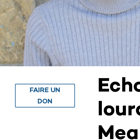
Echo
FAIRE UN
lour
DON
Mea