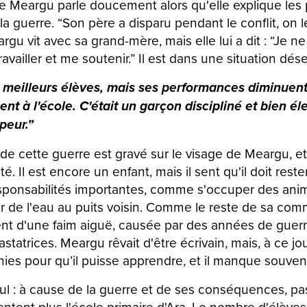
e Meargu parle doucement alors qu'elle explique les p
a guerre. “Son père a disparu pendant le conflit, on 
rgu vit avec sa grand-mère, mais elle lui a dit : “Je n
travailler et me soutenir.” Il est dans une situation dés
es meilleurs élèves, mais ses performances diminuent.
nt à l'école. C'était un garçon discipliné et bien él
peur.”
e cette guerre est gravé sur le visage de Meargu, et 
té. Il est encore un enfant, mais il sent qu'il doit reste
ponsabilités importantes, comme s'occuper des anim
r de l'eau au puits voisin. Comme le reste de sa com
nt d'une faim aiguë, causée par des années de guerr
tatrices. Meargu rêvait d'être écrivain, mais, à ce jou
nies pour qu’il puisse apprendre, et il manque souven
seul : à cause de la guerre et de ses conséquences, 
ntent plus l'école primaire d'Ara. Le nombre d'élèves