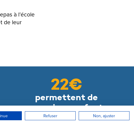
epas à l’école
t de leur
22€
permettent de
nourrir un enfant
pendant toute une
inue
Refuser
Non, ajuster
 newsletter
année scolaire.