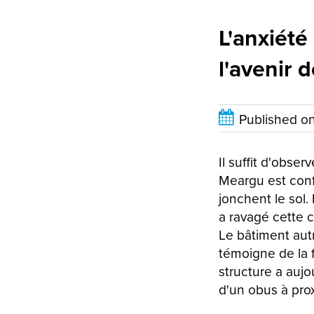
L'anxiété
l'avenir 
Published o
Il suffit d'obser
Meargu est confr
jonchent le sol.
a ravagé cette 
Le bâtiment autr
témoigne de la 
structure a aujo
d'un obus à prox