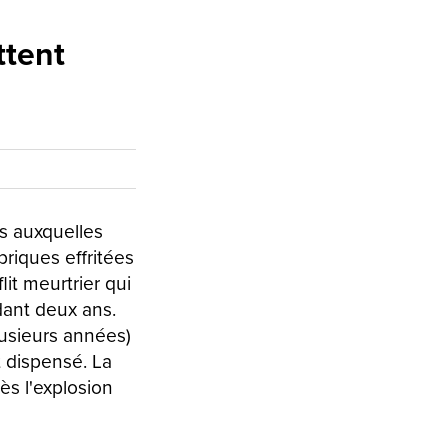
ttent
és auxquelles
briques effritées
it meurtrier qui
dant deux ans.
lusieurs années)
 dispensé. La
ès l'explosion