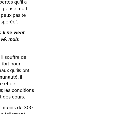
ertes qu'il a
le pense mort.
e peux pas te
espérée”.
 Il ne vient
evé, mais
il souffre de
r fort pour
aux qu'ils ont
munauté, il
e et de
r, les conditions
t des cours.
pas moins de 300
 a tellement