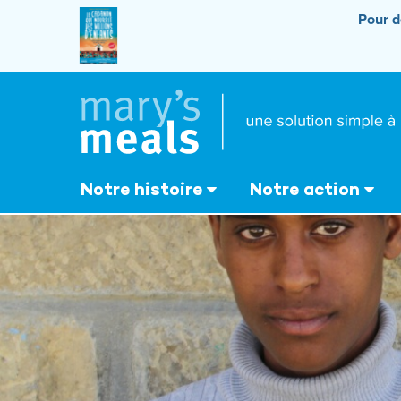
Aller
Pour d
au
contenu
principal
Mary's Meals
Notre histoire
Notre action