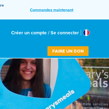
tre
Commandez maintenant
France
Créer un compte / Se connecter
Select cou
FAIRE UN DON