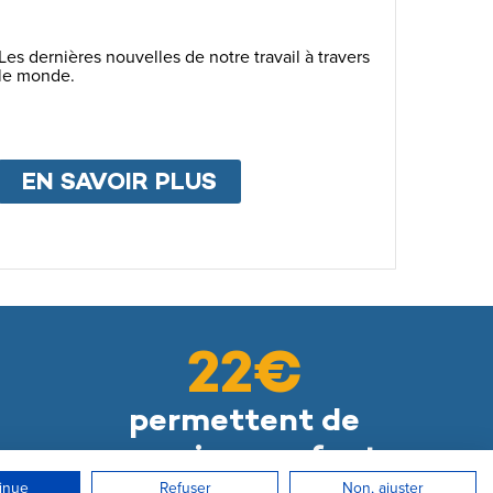
Les dernières nouvelles de notre travail à travers
le monde.
R DES FONDS
EN SAVOIR PLUS
ABOUT
ACTUALITÉS
22€
permettent de
nourrir un enfant
inue
Refuser
Non, ajuster