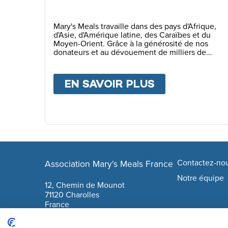
Mary's Meals travaille dans des pays d'Afrique,
d'Asie, d'Amérique latine, des Caraïbes et du
Moyen-Orient. Grâce à la générosité de nos
donateurs et au dévouement de milliers de
bénévoles dans le monde entier, nous
réussissons à nourrir plus de 2 millions d'enfants
chaque jour d'école.
EN SAVOIR PLUS
ABOUT
NOS 
Footer navigation
Contactez-no
Association Mary's Meals France
company info
Notre équipe
12, Chemin de Mounot
71120 Charolles
France
06 17 79 59 61