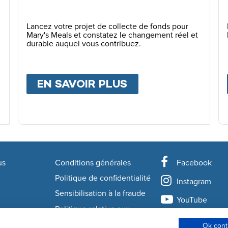
Lancez votre projet de collecte de fonds pour
Mary's Meals et constatez le changement réel et
durable auquel vous contribuez.
PAYS D’INTERVENTION
EN SAVOIR PLUS
ABOUT
COLLECTE
us
Conditions générales
Facebook
rmation
Politique de confidentialité
Instagram
Sensibilisation à la fraude
YouTube
Politique relative aux
cookies
LinkedIn
Ok cont