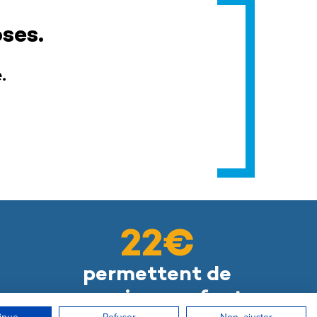
ses.
.
22€
permettent de
nourrir un enfant
inue
Refuser
Non, ajuster