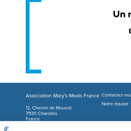
Un 
Footer navigation
Contactez-no
Association Mary's Meals France
company info
Notre équipe
12, Chemin de Mounot
71120 Charolles
France
06 17 79 59 61