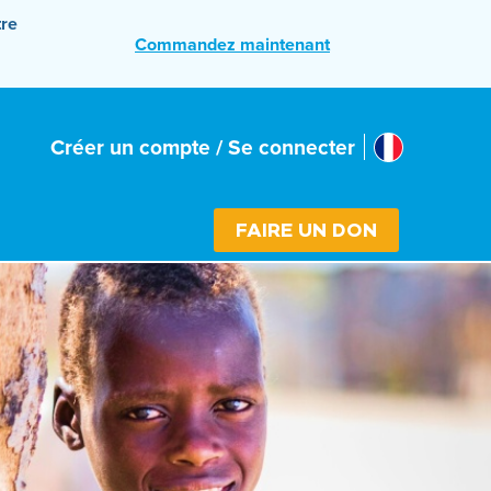
tre
Commandez maintenant
France
Créer un compte / Se connecter
Select cou
FAIRE UN DON