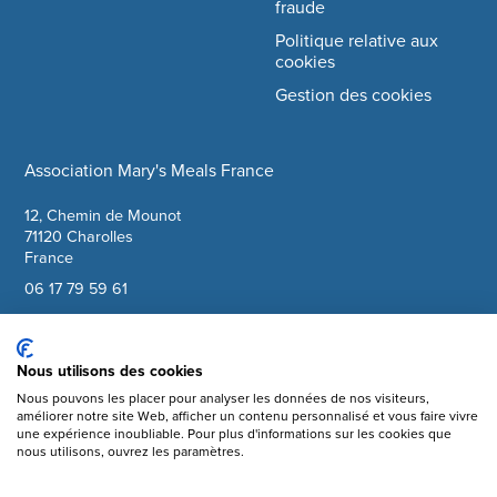
fraude
Politique relative aux
cookies
Gestion des cookies
Association Mary's Meals France
company information
12, Chemin de Mounot
71120 Charolles
France
06 17 79 59 61
info@marysmeals.fr
Nous utilisons des cookies
Facebook
Nous pouvons les placer pour analyser les données de nos visiteurs,
améliorer notre site Web, afficher un contenu personnalisé et vous faire vivre
Instagram
une expérience inoubliable. Pour plus d'informations sur les cookies que
nous utilisons, ouvrez les paramètres.
YouTube