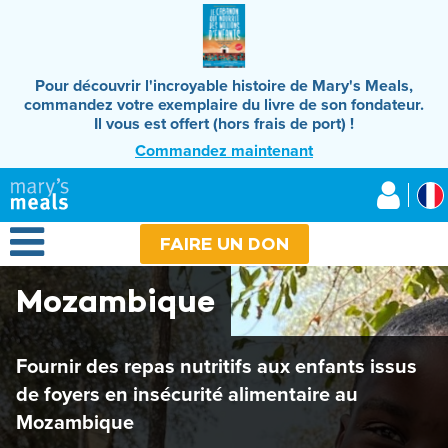
Aller
au
contenu
principal
Pour découvrir l'incroyable histoire de Mary's Meals,
commandez votre exemplaire du livre de son fondateur.
Il vous est offert (hors frais de port) !
Commandez maintenant
Mary's Meals
Open Menu
FAIRE UN DON
Mozambique
Fournir des repas nutritifs aux enfants issus
de foyers en insécurité alimentaire au
Mozambique