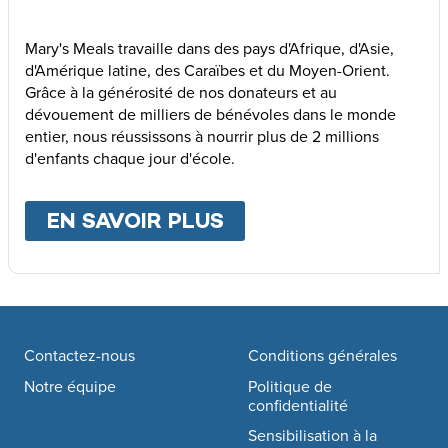
Mary's Meals travaille dans des pays d'Afrique, d'Asie,
d'Amérique latine, des Caraïbes et du Moyen-Orient.
Grâce à la générosité de nos donateurs et au
dévouement de milliers de bénévoles dans le monde
entier, nous réussissons à nourrir plus de 2 millions
d'enfants chaque jour d'école.
EN SAVOIR PLUS
ABOUT
NOS PAYS D
Footer navigation
Contactez-nous
Conditions générales
Notre équipe
Politique de
confidentialité
Sensibilisation à la